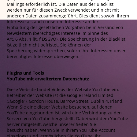
Mailings erforderlich ist. Die Daten aus der Blacklist
werden nur für diesen Zweck verwendet und nicht mit
anderen Daten zusammengeführt. Dies dient sowohl Ihrem
Interesse als auch unserem Interesse an der
Einhaltung der gesetzlichen Vorgaben beim Versand von
Newslettern (berechtigtes Interesse im Sinne des
Art. 6 Abs. 1 lit. f DSGVO). Die Speicherung in der Blacklist
ist zeitlich nicht befristet. Sie können der
Speicherung widersprechen, sofern Ihre Interessen unser
berechtigtes Interesse überwiegen.
Plugins und Tools
YouTube mit erweitertem Datenschutz
Diese Website bindet Videos der Website YouTube ein.
Betreiber der Website ist die Google Ireland Limited
(„Google”), Gordon House, Barrow Street, Dublin 4, Irland.
Wenn Sie eine dieser Website besuchen, auf denen
YouTube eingebunden ist, wird eine Verbindung zu den
Servern von YouTube hergestellt. Dabei wird dem YouTube-
Server mitgeteilt, welche unserer Seiten Sie
besucht haben. Wenn Sie in Ihrem YouTube-Account
eingeloggt sind, ermöglichen Sie YouTube, Ihr