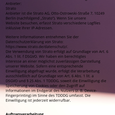
Anbieter:
Strato
Anbieter ist die Strato AG, Otto-Ostrowski-Straße 7, 10249
Berlin (nachfolgend „Strato“). Wenn Sie unsere
Website besuchen, erfasst Strato verschiedene Logfiles
inklusive Ihrer IP-Adressen.
Weitere Informationen entnehmen Sie der
Datenschutzerklärung von Strato:
https://www.strato.de/datenschutz/.
Die Verwendung von Strato erfolgt auf Grundlage von Art. 6
Abs. 1 lit. f DSGVO. Wir haben ein berechtigtes
Interesse an einer möglichst zuverlässigen Darstellung
unserer Website. Sofern eine entsprechende
Einwilligung abgefragt wurde, erfolgt die Verarbeitung
ausschließlich auf Grundlage von Art. 6 Abs. 1 lit. a
DSGVO und § 25 Abs. 1 TDDDG, soweit die Einwilligung die
Speicherung von Cookies oder den Zugriff auf
Informationen im Endgerät des Nutzers (z. B. Device-
Fingerprinting) im Sinne des TDDDG umfasst. Die
Einwilligung ist jederzeit widerrufbar.
Auftragsverarbeitung