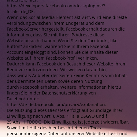
https://developers.facebook.com/docs/plugins/?
locale=de_DE.
Wenn das Social-Media-Element aktiv ist, wird eine direkte
Verbindung zwischen Ihrem Endgerät und dem
Facebook-Server hergestellt. Facebook erhält dadurch die
Information, dass Sie mit Ihrer IP-Adresse diese
Website besucht haben. Wenn Sie den Facebook „Like-
Button“ anklicken, während Sie in Ihrem Facebook-
Account eingeloggt sind, können Sie die Inhalte dieser
Website auf Ihrem Facebook-Profil verlinken.
Dadurch kann Facebook den Besuch dieser Website Ihrem
Benutzerkonto zuordnen. Wir weisen darauf hin,
dass wir als Anbieter der Seiten keine Kenntnis vom Inhalt
der übermittelten Daten sowie deren Nutzung
durch Facebook erhalten. Weitere Informationen hierzu
finden Sie in der Datenschutzerklärung von
Facebook unter:
https://de-de.facebook.com/privacy/explanation.
Die Nutzung dieses Dienstes erfolgt auf Grundlage Ihrer
Einwilligung nach Art. 6 Abs. 1 lit. a DSGVO und §
25 Abs. 1 TDDDG. Die Einwilligung ist jederzeit widerrufbar.
Soweit mit Hilfe des hier beschriebenen Tools
personenbezogene Daten auf unserer Website erfasst und