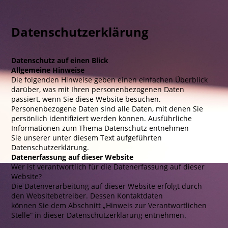
Datenschutzerklärung
Datenschutz auf einen Blick
Allgemeine Hinweise
Die folgenden Hinweise geben einen einfachen Überblick
darüber, was mit Ihren personenbezogenen Daten
passiert, wenn Sie diese Website besuchen.
Personenbezogene Daten sind alle Daten, mit denen Sie
persönlich identifiziert werden können. Ausführliche
Informationen zum Thema Datenschutz entnehmen
Sie unserer unter diesem Text aufgeführten
Datenschutzerklärung.
Datenerfassung auf dieser Website
Wer ist verantwortlich für die Datenerfassung auf dieser
Website?
Die Datenverarbeitung auf dieser Website erfolgt durch
den Websitebetreiber. Dessen Kontaktdaten
können Sie dem Abschnitt „Hinweis zur Verantwortlichen
Stelle“ in dieser Datenschutzerklärung entnehmen.