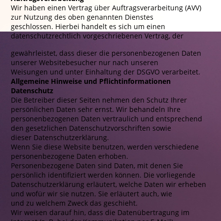
Wir haben einen Vertrag über Auftragsverarbeitung (AVV)
zur Nutzung des oben genannten Dienstes
geschlossen. Hierbei handelt es sich um einen
datenschutzrechtlich vorgeschriebenen Vertrag, der
gewährleistet, dass dieser die personenbezogenen Daten
unserer Websitebesucher nur nach unseren
Weisungen und unter Einhaltung der DSGVO verarbeitet.
Allgemeine Hinweise und Pflichtinformationen
Datenschutz
Die Betreiber dieser Seiten nehmen den Schutz Ihrer
persönlichen Daten sehr ernst. Wir behandeln Ihre
personenbezogenen Daten vertraulich und entsprechend
den gesetzlichen Datenschutzvorschriften sowie
dieser Datenschutzerklärung.
Wenn Sie diese Website benutzen, werden verschiedene
personenbezogene Daten erhoben.
Personenbezogene Daten sind Daten, mit denen Sie
persönlich identifiziert werden können. Die vorliegende
Datenschutzerklärung erläutert, welche Daten wir erheben
und wofür wir sie nutzen. Sie erläutert auch, wie
und zu welchem Zweck das geschieht.
Wir weisen darauf hin, dass die Datenübertragung im