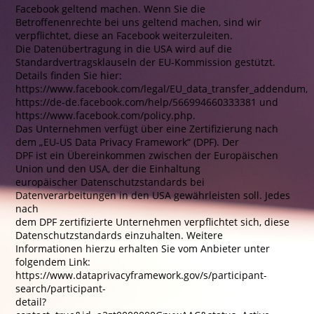
Facebook geltend machen. Wenn Sie die
Betroffenenrechte bei uns geltend machen, sind wir
verpflichtet, diese an Facebook weiterzuleiten.
Die Datenübertragung in die USA wird auf die
Standardvertragsklauseln der EU-Kommission gestützt.
Details finden Sie hier:
https://www.facebook.com/legal/EU_data_transfer_addendum,
https://de-de.facebook.com/help/566994660333381 und
https://www.facebook.com/policy.php.
Das Unternehmen verfügt über eine Zertifizierung nach
dem „EU-US Data Privacy Framework“ (DPF). Der
DPF ist ein Übereinkommen zwischen der Europäischen
Union und den USA, der die Einhaltung
europäischer Datenschutzstandards bei
Datenverarbeitungen in den USA gewährleisten soll. Jedes
nach
dem DPF zertifizierte Unternehmen verpflichtet sich, diese
Datenschutzstandards einzuhalten. Weitere
Informationen hierzu erhalten Sie vom Anbieter unter
folgendem Link:
https://www.dataprivacyframework.gov/s/participant-
search/participant-
detail?