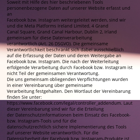
Soweit mit Hilfe des hier beschriebenen Tools
personenbezogene Daten auf unserer Website erfasst und
an
Facebook bzw. Instagram weitergeleitet werden, sind wir
und die Meta Platforms Ireland Limited, 4 Grand
Canal Square, Grand Canal Harbour, Dublin 2, Irland
gemeinsam für diese Datenverarbeitung
verantwortlich (Art. 26 DSGVO). Die gemeinsame
Verantwortlichkeit beschränkt sich dabei ausschließlich
auf die Erfassung der Daten und deren Weitergabe an
Facebook bzw. Instagram. Die nach der Weiterleitung
erfolgende Verarbeitung durch Facebook bzw. Instagram ist
nicht Teil der gemeinsamen Verantwortung.
Die uns gemeinsam obliegenden Verpflichtungen wurden
in einer Vereinbarung über gemeinsame
Verarbeitung festgehalten. Den Wortlaut der Vereinbarung
finden Sie unter:
https://www.facebook.com/legal/controller_addendum. Laut
dieser Vereinbarung sind wir für die Erteilung
der Datenschutzinformationen beim Einsatz des Facebook-
bzw. Instagram-Tools und für die
datenschutzrechtlich sichere Implementierung des Tools
auf unserer Website verantwortlich. Für die
Datensicherheit der Facebook bzw. Instagram-Produkte ist