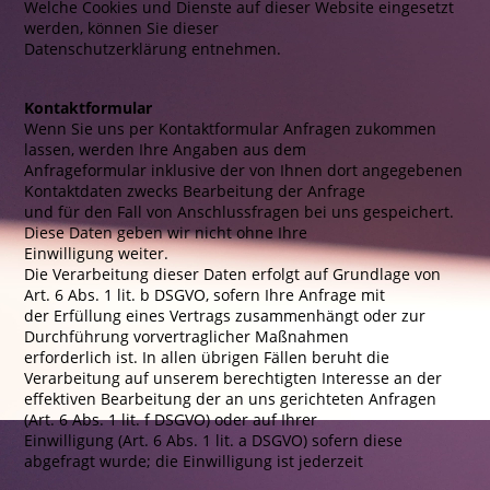
Welche Cookies und Dienste auf dieser Website eingesetzt
werden, können Sie dieser
Datenschutzerklärung entnehmen.
Kontaktformular
Wenn Sie uns per Kontaktformular Anfragen zukommen
lassen, werden Ihre Angaben aus dem
Anfrageformular inklusive der von Ihnen dort angegebenen
Kontaktdaten zwecks Bearbeitung der Anfrage
und für den Fall von Anschlussfragen bei uns gespeichert.
Diese Daten geben wir nicht ohne Ihre
Einwilligung weiter.
Die Verarbeitung dieser Daten erfolgt auf Grundlage von
Art. 6 Abs. 1 lit. b DSGVO, sofern Ihre Anfrage mit
der Erfüllung eines Vertrags zusammenhängt oder zur
Durchführung vorvertraglicher Maßnahmen
erforderlich ist. In allen übrigen Fällen beruht die
Verarbeitung auf unserem berechtigten Interesse an der
effektiven Bearbeitung der an uns gerichteten Anfragen
(Art. 6 Abs. 1 lit. f DSGVO) oder auf Ihrer
Einwilligung (Art. 6 Abs. 1 lit. a DSGVO) sofern diese
abgefragt wurde; die Einwilligung ist jederzeit