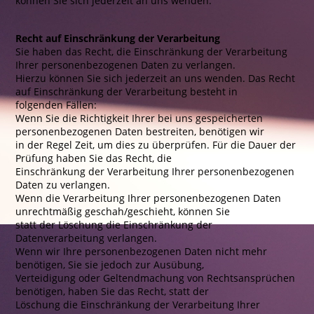
können Sie sich jederzeit an uns wenden.
Recht auf Einschränkung der Verarbeitung
Sie haben das Recht, die Einschränkung der Verarbeitung
Ihrer personenbezogenen Daten zu verlangen.
Hierzu können Sie sich jederzeit an uns wenden. Das Recht
auf Einschränkung der Verarbeitung besteht in
folgenden Fällen:
Wenn Sie die Richtigkeit Ihrer bei uns gespeicherten
personenbezogenen Daten bestreiten, benötigen wir
in der Regel Zeit, um dies zu überprüfen. Für die Dauer der
Prüfung haben Sie das Recht, die
Einschränkung der Verarbeitung Ihrer personenbezogenen
Daten zu verlangen.
Wenn die Verarbeitung Ihrer personenbezogenen Daten
unrechtmäßig geschah/geschieht, können Sie
statt der Löschung die Einschränkung der
Datenverarbeitung verlangen.
Wenn wir Ihre personenbezogenen Daten nicht mehr
benötigen, Sie sie jedoch zur Ausübung,
Verteidigung oder Geltendmachung von Rechtsansprüchen
benötigen, haben Sie das Recht, statt der
Löschung die Einschränkung der Verarbeitung Ihrer