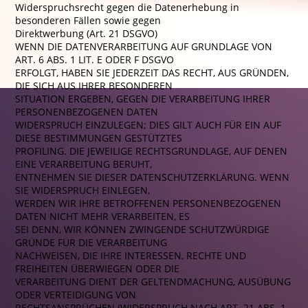
Widerspruchsrecht gegen die Datenerhebung in
besonderen Fällen sowie gegen
Direktwerbung (Art. 21 DSGVO)
WENN DIE DATENVERARBEITUNG AUF GRUNDLAGE VON
ART. 6 ABS. 1 LIT. E ODER F DSGVO
ERFOLGT, HABEN SIE JEDERZEIT DAS RECHT, AUS GRÜNDEN,
DIE SICH AUS IHRER BESONDEREN
SITUATION ERGEBEN, GEGEN DIE VERARBEITUNG IHRER
PERSONENBEZOGENEN DATEN
WIDERSPRUCH EINZULEGEN; DIES GILT AUCH FÜR EIN AUF
DIESE BESTIMMUNGEN GESTÜTZTES
PROFILING. DIE JEWEILIGE RECHTSGRUNDLAGE, AUF DENEN
EINE VERARBEITUNG BERUHT,
ENTNEHMEN SIE DIESER DATENSCHUTZERKLÄRUNG. WENN
SIE WIDERSPRUCH EINLEGEN,
WERDEN WIR IHRE BETROFFENEN PERSONENBEZOGENEN
DATEN NICHT MEHR VERARBEITEN, ES
SEI DENN, WIR KÖNNEN ZWINGENDE SCHUTZWÜRDIGE
GRÜNDE FÜR DIE VERARBEITUNG
NACHWEISEN, DIE IHRE INTERESSEN, RECHTE UND
FREIHEITEN ÜBERWIEGEN ODER DIE
VERARBEITUNG DIENT DER GELTENDMACHUNG, AUSÜBUNG
ODER VERTEIDIGUNG VON
RECHTSANSPRÜCHEN (WIDERSPRUCH NACH ART. 21 ABS. 1