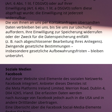
(Art. 6 Abs. 1 lit. f DSGVO) oder auf Ihrer
Einwilligung (Art. 6 Abs. 1 lit. a DSGVO) sofern diese
abgefragt wurde; die Einwilligung ist jederzeit
widerrufbar.
Die von Ihnen an uns per Kontaktanfragen übersandten
Daten verbleiben bei uns, bis Sie uns zur Löschung
auffordern, Ihre Einwilligung zur Speicherung widerrufen
oder der Zweck für die Datenspeicherung entfällt
(z. B. nach abgeschlossener Bearbeitung Ihres Anliegens).
Zwingende gesetzliche Bestimmungen –
insbesondere gesetzliche Aufbewahrungsfristen – bleiben
unberührt.
Soziale Medien
Facebook
Auf dieser Website sind Elemente des sozialen Netzwerks
Facebook integriert. Anbieter dieses Dienstes ist
die Meta Platforms Ireland Limited, Merrion Road, Dublin 4,
D04 X2K5, Irland. Die erfassten Daten werden
nach Aussage von Facebook jedoch auch in die USA und in
andere Drittländer übertragen.
Eine Übersicht über die Facebook Social-Media-Elemente
finden Sie hier: