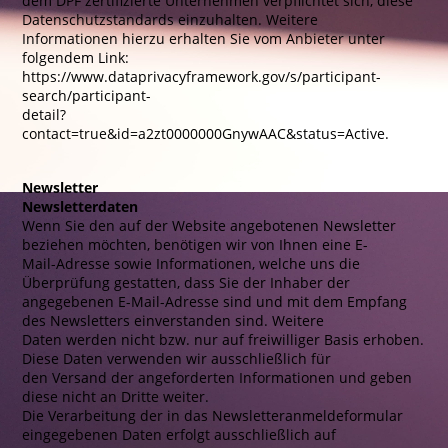
dem DPF zertifizierte Unternehmen verpflichtet sich, diese
Datenschutzstandards einzuhalten. Weitere
Informationen hierzu erhalten Sie vom Anbieter unter
folgendem Link:
https://www.dataprivacyframework.gov/s/participant-
search/participant-
detail?
contact=true&id=a2zt0000000GnywAAC&status=Active.
Newsletter
Newsletterdaten
Wenn Sie den auf der Website angebotenen Newsletter
beziehen möchten, benötigen wir von Ihnen eine E-
Mail-Adresse sowie Informationen, welche uns die
Überprüfung gestatten, dass Sie der Inhaber der
angegebenen E-Mail-Adresse sind und mit dem Empfang
des Newsletters einverstanden sind. Weitere
Daten werden nicht bzw. nur auf freiwilliger Basis erhoben.
Diese Daten verwenden wir ausschließlich für
den Versand der angeforderten Informationen und geben
diese nicht an Dritte weiter.
Die Verarbeitung der in das Newsletteranmeldeformular
eingegebenen Daten erfolgt ausschließlich auf