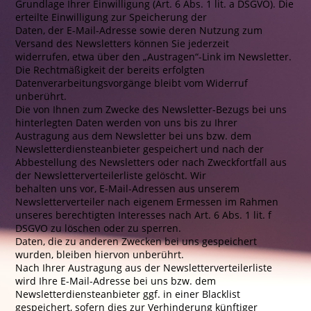
Grundlage Ihrer Einwilligung (Art. 6 Abs. 1 lit. a DSGVO). Die
erteilte Einwilligung zur Speicherung der
Daten, der E-Mail-Adresse sowie deren Nutzung zum
Versand des Newsletters können Sie jederzeit
widerrufen, etwa über den „Austragen“-Link im Newsletter.
Die Rechtmäßigkeit der bereits erfolgten
Datenverarbeitungsvorgänge bleibt vom Widerruf
unberührt.
Die von Ihnen zum Zwecke des Newsletter-Bezugs bei uns
hinterlegten Daten werden von uns bis zu Ihrer
Austragung aus dem Newsletter bei uns bzw. dem
Newsletterdiensteanbieter gespeichert und nach der
Abbestellung des Newsletters oder nach Zweckfortfall aus
der Newsletterverteilerliste gelöscht. Wir
behalten uns vor, E-Mail-Adressen aus unserem
Newsletterverteiler nach eigenem Ermessen im Rahmen
unseres berechtigten Interesses nach Art. 6 Abs. 1 lit. f
DSGVO zu löschen oder zu sperren.
Daten, die zu anderen Zwecken bei uns gespeichert
wurden, bleiben hiervon unberührt.
Nach Ihrer Austragung aus der Newsletterverteilerliste
wird Ihre E-Mail-Adresse bei uns bzw. dem
Newsletterdiensteanbieter ggf. in einer Blacklist
gespeichert, sofern dies zur Verhinderung künftiger