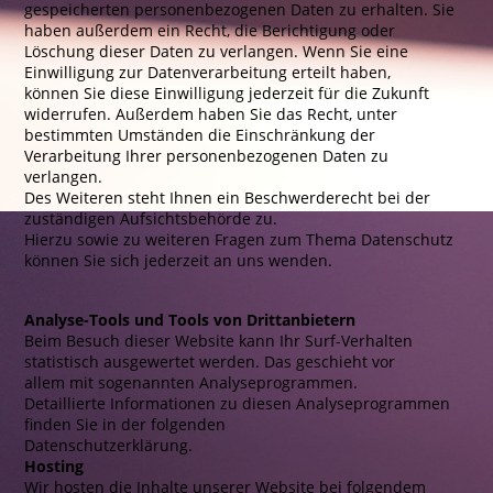
gespeicherten personenbezogenen Daten zu erhalten. Sie
haben außerdem ein Recht, die Berichtigung oder
Löschung dieser Daten zu verlangen. Wenn Sie eine
Einwilligung zur Datenverarbeitung erteilt haben,
können Sie diese Einwilligung jederzeit für die Zukunft
widerrufen. Außerdem haben Sie das Recht, unter
bestimmten Umständen die Einschränkung der
Verarbeitung Ihrer personenbezogenen Daten zu
verlangen.
Des Weiteren steht Ihnen ein Beschwerderecht bei der
zuständigen Aufsichtsbehörde zu.
Hierzu sowie zu weiteren Fragen zum Thema Datenschutz
können Sie sich jederzeit an uns wenden.
Analyse-Tools und Tools von Drittanbietern
Beim Besuch dieser Website kann Ihr Surf-Verhalten
statistisch ausgewertet werden. Das geschieht vor
allem mit sogenannten Analyseprogrammen.
Detaillierte Informationen zu diesen Analyseprogrammen
finden Sie in der folgenden
Datenschutzerklärung.
Hosting
Wir hosten die Inhalte unserer Website bei folgendem