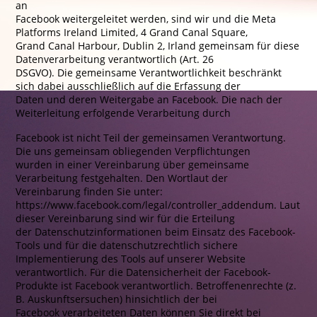
an
Facebook weitergeleitet werden, sind wir und die Meta
Platforms Ireland Limited, 4 Grand Canal Square,
Grand Canal Harbour, Dublin 2, Irland gemeinsam für diese
Datenverarbeitung verantwortlich (Art. 26
DSGVO). Die gemeinsame Verantwortlichkeit beschränkt
sich dabei ausschließlich auf die Erfassung der
Daten und deren Weitergabe an Facebook. Die nach der
Weiterleitung erfolgende Verarbeitung durch
Facebook ist nicht Teil der gemeinsamen Verantwortung.
Die uns gemeinsam obliegenden Verpflichtungen
wurden in einer Vereinbarung über gemeinsame
Verarbeitung festgehalten. Den Wortlaut der
Vereinbarung finden Sie unter:
https://www.facebook.com/legal/controller_addendum. Laut
dieser Vereinbarung sind wir für die Erteilung
der Datenschutzinformationen beim Einsatz des Facebook-
Tools und für die datenschutzrechtlich sichere
Implementierung des Tools auf unserer Website
verantwortlich. Für die Datensicherheit der Facebook-
Produkte ist Facebook verantwortlich. Betroffenenrechte (z.
B. Auskunftsersuchen) hinsichtlich der bei
Facebook verarbeiteten Daten können Sie direkt bei