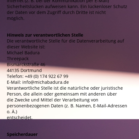
Internet (z. B. bei der Kommunikation per E-Mail)
Sicherheitslücken aufweisen kann. Ein lückenloser Schutz
der Daten vor dem Zugriff durch Dritte ist nicht
möglich.
Hinweis zur verantwortlichen Stelle
Die verantwortliche Stelle für die Datenverarbeitung auf
dieser Website ist:
Michael Badura
Threepack
Bismarckstraße 46
44135 Dortmund
Telefon: +49 (0) 174 922 67 99
E-Mail: info@michabadura.de
Verantwortliche Stelle ist die natürliche oder juristische
Person, die allein oder gemeinsam mit anderen über
die Zwecke und Mittel der Verarbeitung von
personenbezogenen Daten (z. B. Namen, E-Mail-Adressen
o. Ä.)
entscheidet.
Speicherdauer