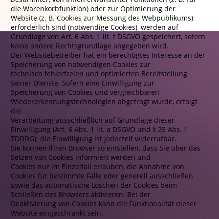
die Warenkorbfunktion) oder zur Optimierung der
Website (z. B. Cookies zur Messung des Webpublikums)
erforderlich sind (notwendige Cookies), werden auf
Grundlage von Art. 6 Abs. 1 lit. f DSGVO gespeichert, sofern
keine andere Rechtsgrundlage angegeben wird.
Der Websitebetreiber hat ein berechtigtes Interesse an der
Speicherung von notwendigen Cookies zur
technisch fehlerfreien und optimierten Bereitstellung
seiner Dienste. Sofern eine Einwilligung zur
Speicherung von Cookies und vergleichbaren
Wiedererkennungstechnologien abgefragt wurde, erfolgt
die
Verarbeitung ausschließlich auf Grundlage dieser
Einwilligung (Art. 6 Abs. 1 lit. a DSGVO und § 25 Abs. 1
TDDDG); die Einwilligung ist jederzeit widerrufbar.
Sie können Ihren Browser so einstellen, dass Sie über das
Setzen von Cookies informiert werden und
Cookies nur im Einzelfall erlauben, die Annahme von
Cookies für bestimmte Fälle oder generell ausschließen
sowie das automatische Löschen der Cookies beim
Schließen des Browsers aktivieren. Bei der
Deaktivierung von Cookies kann die Funktionalität dieser
Website eingeschränkt sein.