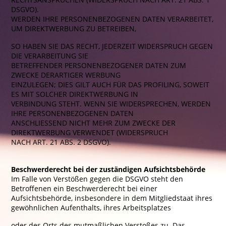
DSGVO).
WERDEN IHRE PERSONENBEZOGENEN DATEN VERARBEITET,
UM DIREKTWERBUNG ZU BETREIBEN,
SO HABEN SIE DAS RECHT, JEDERZEIT WIDERSPRUCH GEGEN
DIE VERARBEITUNG SIE
BETREFFENDER PERSONENBEZOGENER DATEN ZUM
ZWECKE DERARTIGER WERBUNG
EINZULEGEN; DIES GILT AUCH FÜR DAS PROFILING, SOWEIT
ES MIT SOLCHER DIREKTWERBUNG IN
VERBINDUNG STEHT. WENN SIE WIDERSPRECHEN, WERDEN
IHRE PERSONENBEZOGENEN DATEN
ANSCHLIESSEND NICHT MEHR ZUM ZWECKE DER
DIREKTWERBUNG VERWENDET (WIDERSPRUCH
NACH ART. 21 ABS. 2 DSGVO).
Beschwerderecht bei der zuständigen Aufsichtsbehörde
Im Falle von Verstößen gegen die DSGVO steht den
Betroffenen ein Beschwerderecht bei einer
Aufsichtsbehörde, insbesondere in dem Mitgliedstaat ihres
gewöhnlichen Aufenthalts, ihres Arbeitsplatzes
oder des Orts des mutmaßlichen Verstoßes zu. Das