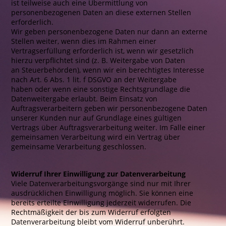
ist teilweise auch eine Übermittlung von
personenbezogenen Daten an diese externen Stellen
erforderlich.
Wir geben personenbezogene Daten nur dann an externe
Stellen weiter, wenn dies im Rahmen einer
Vertragserfüllung erforderlich ist, wenn wir gesetzlich
hierzu verpflichtet sind (z. B. Weitergabe von Daten
an Steuerbehörden), wenn wir ein berechtigtes Interesse
nach Art. 6 Abs. 1 lit. f DSGVO an der Weitergabe
haben oder wenn eine sonstige Rechtsgrundlage die
Datenweitergabe erlaubt. Beim Einsatz von
Auftragsverarbeitern geben wir personenbezogene Daten
unserer Kunden nur auf Grundlage eines gültigen
Vertrags über Auftragsverarbeitung weiter. Im Falle einer
gemeinsamen Verarbeitung wird ein Vertrag über
gemeinsame Verarbeitung geschlossen.
Widerruf Ihrer Einwilligung zur Datenverarbeitung
Viele Datenverarbeitungsvorgänge sind nur mit Ihrer
ausdrücklichen Einwilligung möglich. Sie können eine
bereits erteilte Einwilligung jederzeit widerrufen. Die
Rechtmäßigkeit der bis zum Widerruf erfolgten
Datenverarbeitung bleibt vom Widerruf unberührt.