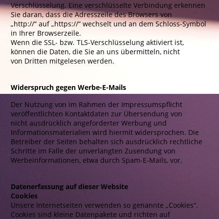
Verschlüsselung. Eine verschlüsselte Verbindung erkennen
Sie daran, dass die Adresszeile des Browsers von
„http://“ auf „https://“ wechselt und an dem Schloss-Symbol
in Ihrer Browserzeile.
Wenn die SSL- bzw. TLS-Verschlüsselung aktiviert ist,
können die Daten, die Sie an uns übermitteln, nicht
von Dritten mitgelesen werden.
Widerspruch gegen Werbe-E-Mails
Der Nutzung von im Rahmen der Impressumspflicht
veröffentlichten Kontaktdaten zur Übersendung von
nicht ausdrücklich angeforderter Werbung und
Informationsmaterialien wird hiermit widersprochen. Die
Betreiber der Seiten behalten sich ausdrücklich rechtliche
Schritte im Falle der unverlangten Zusendung von
Werbeinformationen, etwa durch Spam-E-Mails, vor.
Datenerfassung auf dieser Website
Cookies
Unsere Internetseiten verwenden so genannte „Cookies“.
Cookies sind kleine Datenpakete und richten auf