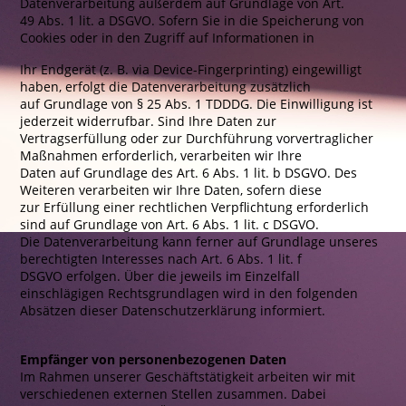
Datenverarbeitung außerdem auf Grundlage von Art.
49 Abs. 1 lit. a DSGVO. Sofern Sie in die Speicherung von
Cookies oder in den Zugriff auf Informationen in
Ihr Endgerät (z. B. via Device-Fingerprinting) eingewilligt
haben, erfolgt die Datenverarbeitung zusätzlich
auf Grundlage von § 25 Abs. 1 TDDDG. Die Einwilligung ist
jederzeit widerrufbar. Sind Ihre Daten zur
Vertragserfüllung oder zur Durchführung vorvertraglicher
Maßnahmen erforderlich, verarbeiten wir Ihre
Daten auf Grundlage des Art. 6 Abs. 1 lit. b DSGVO. Des
Weiteren verarbeiten wir Ihre Daten, sofern diese
zur Erfüllung einer rechtlichen Verpflichtung erforderlich
sind auf Grundlage von Art. 6 Abs. 1 lit. c DSGVO.
Die Datenverarbeitung kann ferner auf Grundlage unseres
berechtigten Interesses nach Art. 6 Abs. 1 lit. f
DSGVO erfolgen. Über die jeweils im Einzelfall
einschlägigen Rechtsgrundlagen wird in den folgenden
Absätzen dieser Datenschutzerklärung informiert.
Empfänger von personenbezogenen Daten
Im Rahmen unserer Geschäftstätigkeit arbeiten wir mit
verschiedenen externen Stellen zusammen. Dabei