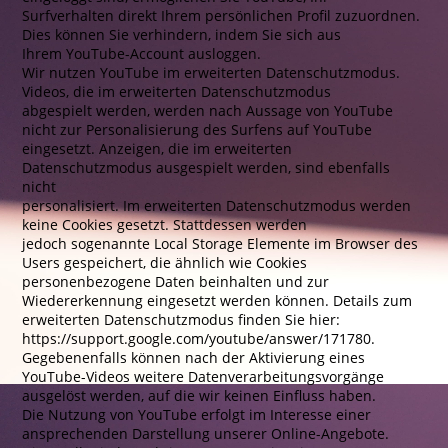
Surfverhalten direkt Ihrem persönlichen Profil zuzuordnen.
Dies können Sie verhindern, indem Sie sich aus
Ihrem YouTube-Account ausloggen.
Wir nutzen YouTube im erweiterten Datenschutzmodus.
Videos, die im erweiterten Datenschutzmodus
abgespielt werden, werden nach Aussage von YouTube
nicht zur Personalisierung des Surfens auf YouTube
eingesetzt. Anzeigen, die im erweiterten
Datenschutzmodus ausgespielt werden, sind ebenfalls
nicht
personalisiert. Im erweiterten Datenschutzmodus werden
keine Cookies gesetzt. Stattdessen werden
jedoch sogenannte Local Storage Elemente im Browser des
Users gespeichert, die ähnlich wie Cookies
personenbezogene Daten beinhalten und zur
Wiedererkennung eingesetzt werden können. Details zum
erweiterten Datenschutzmodus finden Sie hier:
https://support.google.com/youtube/answer/171780.
Gegebenenfalls können nach der Aktivierung eines
YouTube-Videos weitere Datenverarbeitungsvorgänge
ausgelöst werden, auf die wir keinen Einfluss haben.
Die Nutzung von YouTube erfolgt im Interesse einer
ansprechenden Darstellung unserer Online-Angebote.