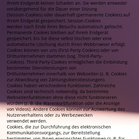
Ihrem Endgerät keinen Schaden an. Sie werden entweder
vorübergehend für die Dauer einer Sitzung
(Session-Cookies) oder dauerhaft (permanente Cookies) auf
Ihrem Endgerät gespeichert. Session-Cookies
werden nach Ende Ihres Besuchs automatisch gelöscht.
Permanente Cookies bleiben auf Ihrem Endgerät
gespeichert, bis Sie diese selbst löschen oder eine
automatische Löschung durch Ihren Webbrowser erfolgt.
Cookies können von uns (First-Party-Cookies) oder von
Drittunternehmen stammen (sog. Third-Party-
Cookies). Third-Party-Cookies ermöglichen die Einbindung
bestimmter Dienstleistungen von
Drittunternehmen innerhalb von Webseiten (z. B. Cookies
zur Abwicklung von Zahlungsdienstleistungen).
Cookies haben verschiedene Funktionen. Zahlreiche
Cookies sind technisch notwendig, da bestimmte
Webseitenfunktionen ohne diese nicht funktionieren
würden (z. B. die Warenkorbfunktion oder die Anzeige
von Videos). Andere Cookies können zur Auswertung des
Nutzerverhaltens oder zu Werbezwecken
verwendet werden.
Cookies, die zur Durchführung des elektronischen
Kommunikationsvorgangs, zur Bereitstellung
bestimmter, von Ihnen erwünschter Funktionen (z. B. für