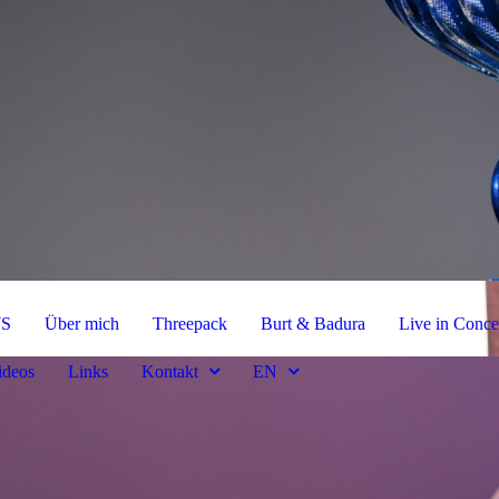
S
Über mich
Threepack
Burt & Badura
Live in Conce
ideos
Links
Kontakt
EN