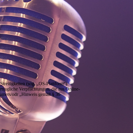
treitigkeiten (sog. „OS-Plattform“)
rtragliche Verpflichtungen, die aus Online-
nsumers/odr „Hinweis gemäß § 36