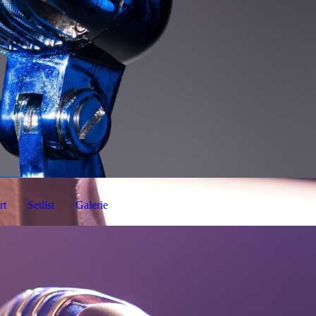
rt
Setlist
Galerie