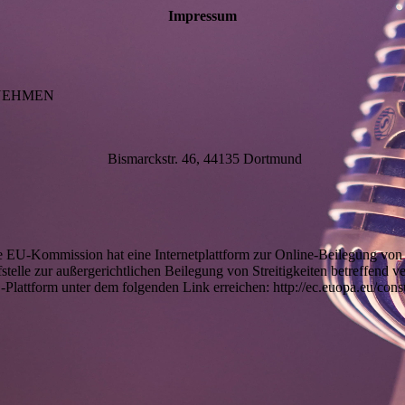
Impressum
NEHMEN
Bismarckstr. 46, 44135 Dortmund
e EU-Kommission hat eine Internetplattform zur Online-Beilegung von S
stelle zur außergerichtlichen Beilegung von Streitigkeiten betreffend ve
Plattform unter dem folgenden Link erreichen: http://ec.euopa.eu/co