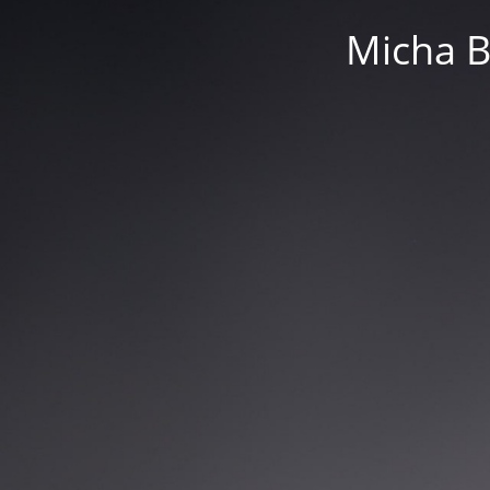
Micha 